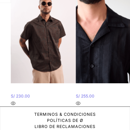
Camisa Braulio Verde
Camisa Giorgio – Negra
S/
230.00
S/
255.00
TERMINOS & CONDICIONES
POLÍTICAS DE Ø
LIBRO DE RECLAMACIONES