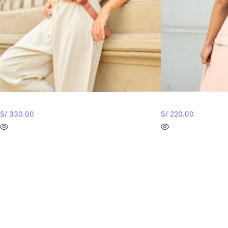
ENTERIZO KINA
TOP L
S/
330.00
S/
220.00