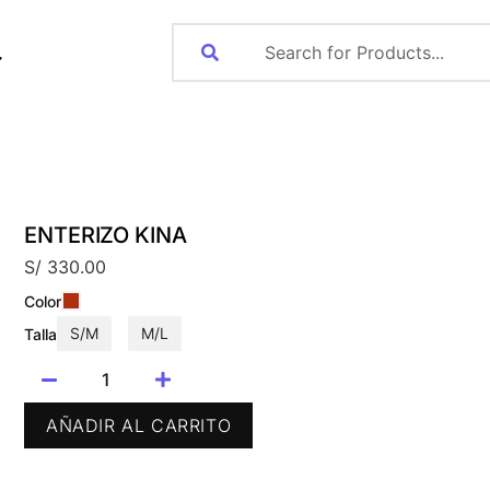
ENTERIZO KINA
S/
330.00
Color
S/M
M/L
Talla
AÑADIR AL CARRITO