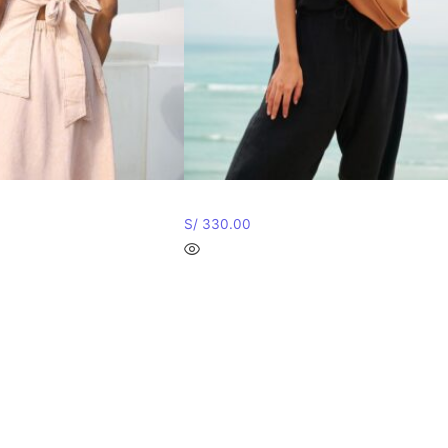
INO – BEIGE
ENTERIZO KINA
S/
330.00