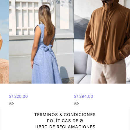
Blusa Lino – Azul
Corta vientos Marrón
S/
220.00
S/
294.00
TERMINOS & CONDICIONES
POLÍTICAS DE Ø
LIBRO DE RECLAMACIONES