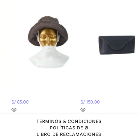
Bucket Hat
Portalentes Capi
S/
85.00
S/
150.00
TERMINOS & CONDICIONES
POLÍTICAS DE Ø
LIBRO DE RECLAMACIONES